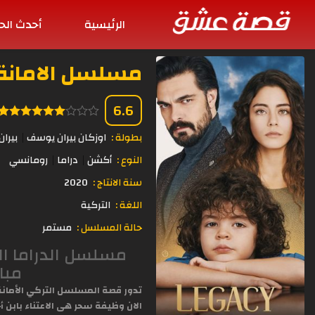
الرئيسية
أحدث الح
مسلسل الامانة الحلقة 
6.6
بطولة :
اوزكان بيران يوسف
بيرا
النوع :
أكشن
دراما
رومانسي
سنة الانتاج :
2020
اللغة :
التركية
حالة المسلسل :
مستمر
مبا
تدور قصة المسلسل التركي الأمانة
الان وظيفة سحر هى الاعتناء بابن