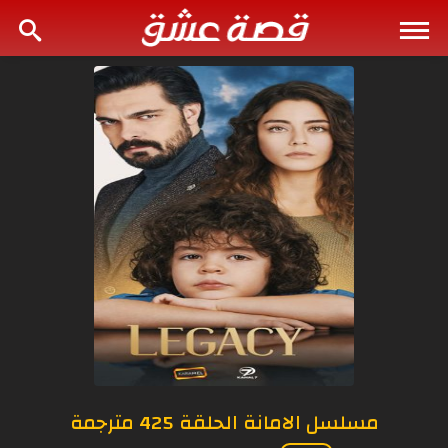
مسلسل الامانة الحلقة 425 مترجمة