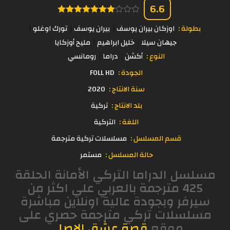
6.6
بطولة :
اوزكان بيران يوسف
بيران يوسف
تورك اوغلو
جيهان سيلا
خليل ابراهيم
مليح أوزكايا
النوع :
أكشن
دراما
رومانسي
الجودة :
FOLL HD
سنة الانتاج :
2020
بلد الانتاج :
تركية
اللغة :
التركية
قسم المسلسل :
مسلسلات تركية مترجمة
حالة المسلسل :
مستمر
مسلسل الدراما التركي الأمانة الحلقة
425 مترجمة بالعربي علي اكثر من
سيرفر وبجودة عالية اونلاين مباشرة
مسلسلات تركي مترجمة حصري على
موقع
قصة عشق الاصلي