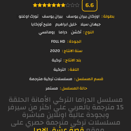
6.6
بطولة :
اوزكان بيران يوسف
بيران يوسف
تورك اوغلو
جيهان سيلا
خليل ابراهيم
مليح أوزكايا
النوع :
أكشن
دراما
رومانسي
الجودة :
FOLL HD
سنة الانتاج :
2020
بلد الانتاج :
تركية
اللغة :
التركية
قسم المسلسل :
مسلسلات تركية مترجمة
حالة المسلسل :
مستمر
مسلسل الدراما التركي الأمانة الحلقة
15 مترجمة بالعربي علي اكثر من سيرفر
وبجودة عالية اونلاين مباشرة
مسلسلات تركي مترجمة حصري على
موقع
قصة عشق الاصلي