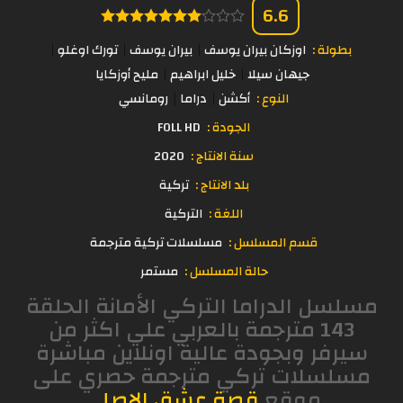
6.6
بطولة :
اوزكان بيران يوسف
بيران يوسف
تورك اوغلو
جيهان سيلا
خليل ابراهيم
مليح أوزكايا
النوع :
أكشن
دراما
رومانسي
الجودة :
FOLL HD
سنة الانتاج :
2020
بلد الانتاج :
تركية
اللغة :
التركية
قسم المسلسل :
مسلسلات تركية مترجمة
حالة المسلسل :
مستمر
مسلسل الدراما التركي الأمانة الحلقة
143 مترجمة بالعربي علي اكثر من
سيرفر وبجودة عالية اونلاين مباشرة
مسلسلات تركي مترجمة حصري على
موقع
قصة عشق الاصلي