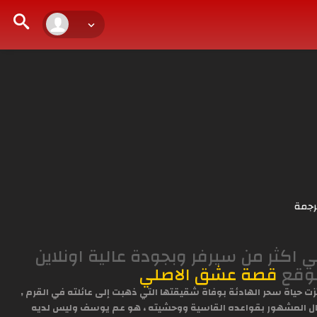
رجمة
حلقة 277 مترجمة بالعربي علي اكثر من سيرفر وبجودة عالية اونلاين
موقع
قصة عشق الاصلي
 حياة سحر الهادئة بوفاة شقيقتها التي ذهبت إلى عائلته في القرم ,
أعمال المشهور بقواعده القاسية ووحشيته ، هو عم يوسف وليس لديه