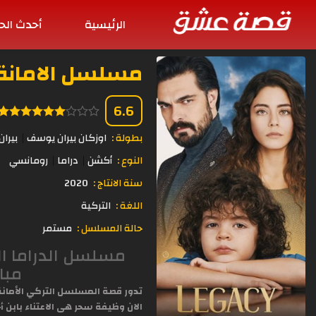
الرئيسية
أحدث الح
مسلسل الامانة الحلقة 
6.6
بطولة :
اوزكان بيران يوسف
بيرا
النوع :
أكشن
دراما
رومانسي
سنة الانتاج :
2020
اللغة :
التركية
حالة المسلسل :
مستمر
مبا
تدور قصة المسلسل التركي الأمانة
الان وظيفة سحر هى الاعتناء بابن