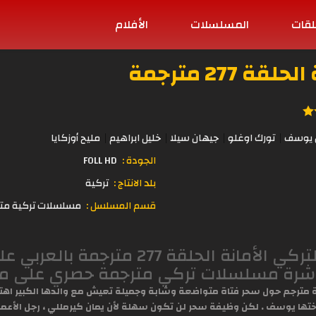
لقات
المسلسلات
الأفلام
277 مترجمة
ن يوسف
تورك اوغلو
جيهان سيلا
خليل ابراهيم
مليح أوزكايا
الجودة :
FOLL HD
بلد الانتاج :
تركية
قسم المسلسل :
مسلسلات تركية مت
مسلسل الدراما التركي الأمانة ال
شرة مسلسلات تركي مترجمة حصري على 
 مترجم حول سحر فتاة متواضعة وشابة وجميلة تعيش مع والدها الكبير اهتزت
 أختها يوسف . لكن وظيفة سحر لن تكون سهلة لأن يمان كيرمللي ، رجل ال