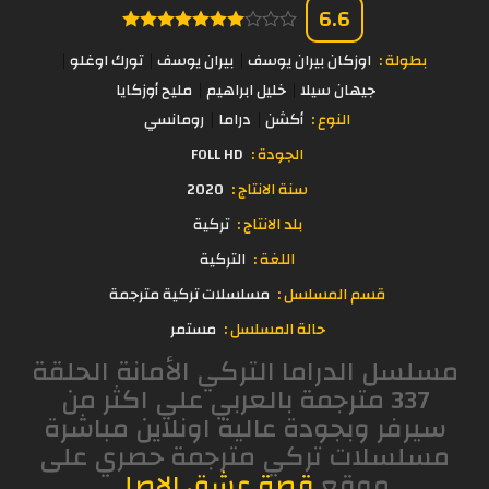
6.6
بطولة :
اوزكان بيران يوسف
بيران يوسف
تورك اوغلو
جيهان سيلا
خليل ابراهيم
مليح أوزكايا
النوع :
أكشن
دراما
رومانسي
الجودة :
FOLL HD
سنة الانتاج :
2020
بلد الانتاج :
تركية
اللغة :
التركية
قسم المسلسل :
مسلسلات تركية مترجمة
حالة المسلسل :
مستمر
مسلسل الدراما التركي الأمانة الحلقة
337 مترجمة بالعربي علي اكثر من
سيرفر وبجودة عالية اونلاين مباشرة
مسلسلات تركي مترجمة حصري على
موقع
قصة عشق الاصلي