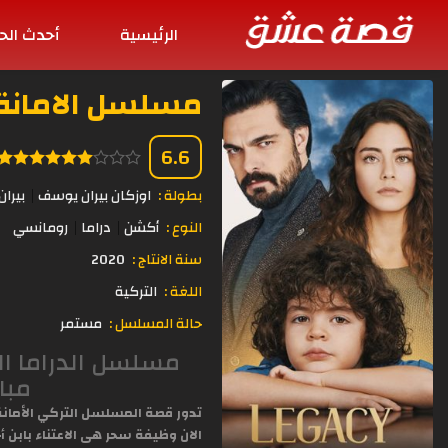
الرئيسية
أحدث الح
مسلسل الامانة الحلقة 
6.6
بطولة :
اوزكان بيران يوسف
بيرا
النوع :
أكشن
دراما
رومانسي
سنة الانتاج :
2020
اللغة :
التركية
حالة المسلسل :
مستمر
مبا
تدور قصة المسلسل التركي الأمانة
الان وظيفة سحر هى الاعتناء بابن