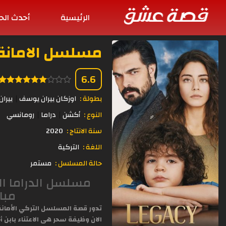
الرئيسية
أحدث الح
مسلسل الامانة الحلقة 
6.6
بطولة :
اوزكان بيران يوسف
بيرا
النوع :
أكشن
دراما
رومانسي
سنة الانتاج :
2020
اللغة :
التركية
حالة المسلسل :
مستمر
مبا
تدور قصة المسلسل التركي الأمانة
الان وظيفة سحر هى الاعتناء بابن