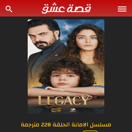
مسلسل الامانة الحلقة 228 مترجمة