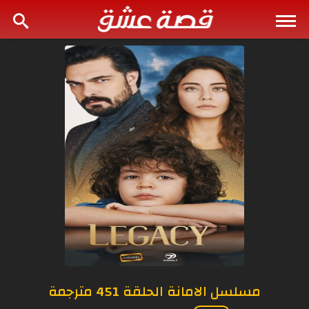
مسلسل الامانة الحلقة 451 مترجمة