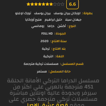
6.6
بطولة :
اوزكان بيران يوسف
بيران يوسف
تورك اوغلو
جيهان سيلا
خليل ابراهيم
مليح أوزكايا
النوع :
أكشن
دراما
رومانسي
الجودة :
FOLL HD
سنة الانتاج :
2020
بلد الانتاج :
تركية
اللغة :
التركية
قسم المسلسل :
مسلسلات تركية مترجمة
حالة المسلسل :
مستمر
مسلسل الدراما التركي الأمانة الحلقة
451 مترجمة بالعربي علي اكثر من
سيرفر وبجودة عالية اونلاين مباشرة
مسلسلات تركي مترجمة حصري على
موقع
قصة عشق الاصلي