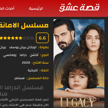
الرئيسية
أحدث الح
مسلسل الامانة الحلقة 
6.6
بطولة :
اوزكان بيران يوسف
بيرا
النوع :
أكشن
دراما
رومانسي
سنة الانتاج :
2020
اللغة :
التركية
حالة المسلسل :
مستمر
مبا
تدور قصة المسلسل التركي الأمانة
الان وظيفة سحر هى الاعتناء بابن