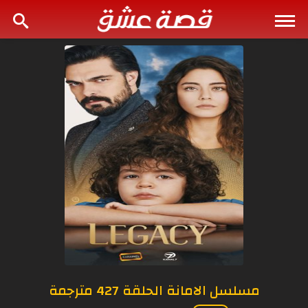
مسلسل الامانة الحلقة 427 مترجمة