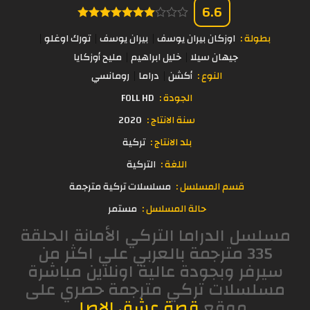
6.6
بطولة :
اوزكان بيران يوسف
بيران يوسف
تورك اوغلو
جيهان سيلا
خليل ابراهيم
مليح أوزكايا
النوع :
أكشن
دراما
رومانسي
الجودة :
FOLL HD
سنة الانتاج :
2020
بلد الانتاج :
تركية
اللغة :
التركية
قسم المسلسل :
مسلسلات تركية مترجمة
حالة المسلسل :
مستمر
مسلسل الدراما التركي الأمانة الحلقة
335 مترجمة بالعربي علي اكثر من
سيرفر وبجودة عالية اونلاين مباشرة
مسلسلات تركي مترجمة حصري على
موقع
قصة عشق الاصلي