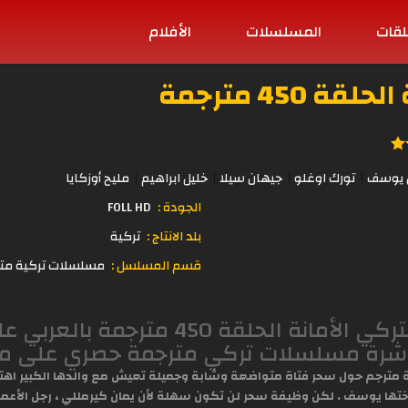
لقات
المسلسلات
الأفلام
450 مترجمة
ن يوسف
تورك اوغلو
جيهان سيلا
خليل ابراهيم
مليح أوزكايا
الجودة :
FOLL HD
بلد الانتاج :
تركية
قسم المسلسل :
مسلسلات تركية مت
مسلسل الدراما التركي الأمانة ا
شرة مسلسلات تركي مترجمة حصري على 
 مترجم حول سحر فتاة متواضعة وشابة وجميلة تعيش مع والدها الكبير اهتزت
 أختها يوسف . لكن وظيفة سحر لن تكون سهلة لأن يمان كيرمللي ، رجل ال