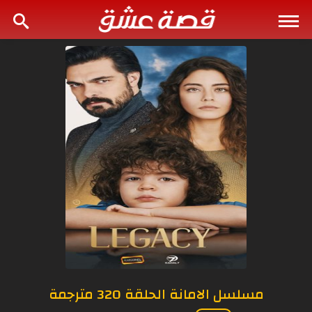
مسلسل الامانة الحلقة 320 مترجمة