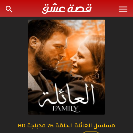
مسلسل العائلة الحلقة 76 مدبلجة HD