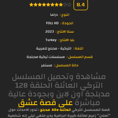
8.4
النوع :
دراما
الجودة :
FOLL HD
سنة الانتاج :
2023
بلد الانتاج :
Turkey
اللغة :
التركية - مدبلج للعربية
قسم المسلسل :
مسلسلات تركية مدبلجة
حالة المسلسل :
مستمر
مشاهدة وتحميل المسلسل
التركي العائلة الحلقة 128
مدبلجة اون لاين وبجودة عالية
مباشرة
على قصة عشق
قصة المسلسل التركي
العائلة Aile
مدبلج
: تدور الاحداث حول
“أصلان” زعيم لعائلة كبيرة اجرامية يدير ملهى ليلي إنه شخصية