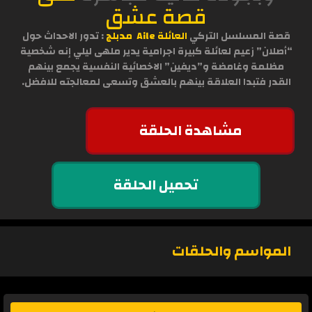
قصة عشق
قصة المسلسل التركي
العائلة Aile
مدبلج
: تدور الاحداث حول
“أصلان” زعيم لعائلة كبيرة اجرامية يدير ملهى ليلي إنه شخصية
مظلمة وغامضة و”ديفين” الاخصائية النفسية يجمع بينهم
القدر فتبدا العلاقة بينهم بالعشق وتسعى لمعالجته للافضل.
مشاهدة الحلقة
تحميل الحلقة
المواسم والحلقات