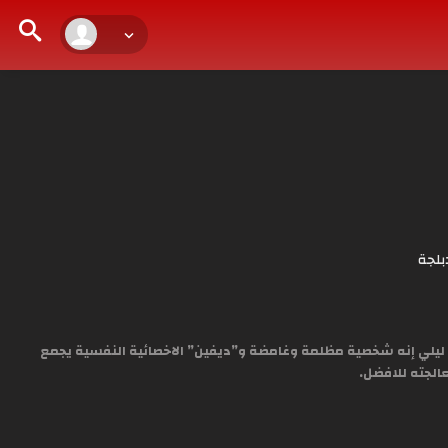
بلجة
هى ليلي إنه شخصية مظلمة وغامضة و”ديفين” الاخصائية النفسية يجمع
الجته للافضل.