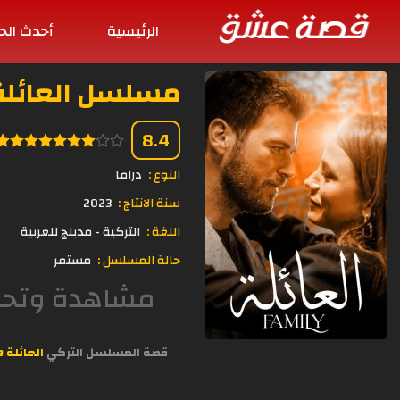
الرئيسية
أحدث الح
مسلسل العائلة الحلقة 5
8.4
النوع :
دراما
سنة الانتاج :
2023
اللغة :
التركية - مدبلج للعربية
حالة المسلسل :
مستمر
قصة المسلسل التركي
العائلة Aile