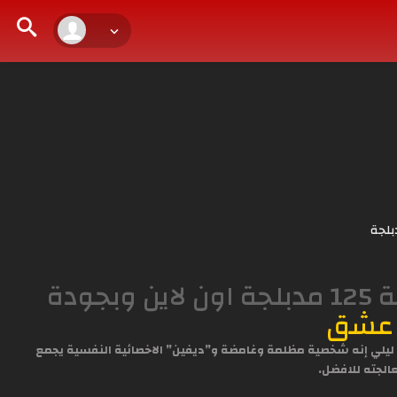
بلجة
مشاهدة وتحميل المسلسل التركي العائلة الحلقة 125 مدبلجة اون لاين وبجودة
 عشق
هى ليلي إنه شخصية مظلمة وغامضة و”ديفين” الاخصائية النفسية يجمع
الجته للافضل.