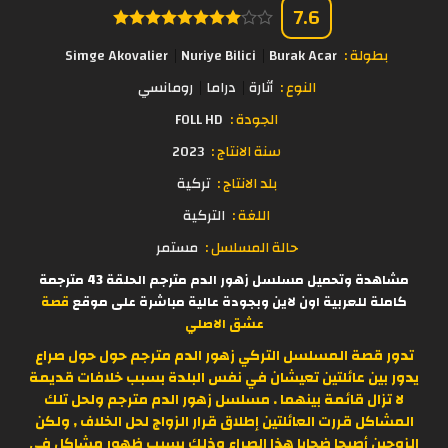
7.6
بطولة :
Burak Acar
Nuriye Bilici
Simge Akovalier
النوع :
أثارة
دراما
رومانسي
الجودة :
FOLL HD
سنة الانتاج :
2023
بلد الانتاج :
تركية
اللغة :
التركية
حالة المسلسل :
مستمر
مشاهدة وتحميل مسلسل زهور الدم مترجم الحلقة 43 مترجمة
كاملة للعربية اون لاين وبجودة عالية مباشرة على موقع
قصة
عشق الاصلي
تدور قصة المسلسل التركي زهور الدم مترجم حول حول صراع
يدور بين عائلتين تعيشان في نفس البلدة بسبب خلافات قديمة
لا تزال قائمة بينهما . مسلسل زهور الدم مترجم ولحل تلك
المشاكل قررت العائلتين إطلاق قرار الزواج لحل الخلاف , ولكن
الزوجين أصبحا ضحايا هذا الصراع وذلك بسبب ظهور مشاكل فى