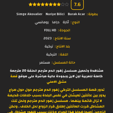
7.6
بطولة :
Burak Acar
Nuriye Bilici
Simge Akovalier
النوع :
أثارة
دراما
رومانسي
الجودة :
FOLL HD
سنة الانتاج :
2023
بلد الانتاج :
تركية
اللغة :
التركية
حالة المسلسل :
مستمر
مشاهدة وتحميل مسلسل زهور الدم مترجم الحلقة 20 مترجمة
كاملة للعربية اون لاين وبجودة عالية مباشرة على موقع
قصة
عشق الاصلي
تدور قصة المسلسل التركي زهور الدم مترجم حول حول صراع
يدور بين عائلتين تعيشان في نفس البلدة بسبب خلافات قديمة
لا تزال قائمة بينهما . مسلسل زهور الدم مترجم ولحل تلك
المشاكل قررت العائلتين إطلاق قرار الزواج لحل الخلاف , ولكن
الزوجين أصبحا ضحايا هذا الصراع وذلك بسبب ظهور مشاكل فى