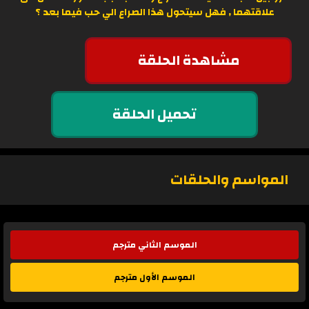
علاقتهما , فهل سيتحول هذا الصراع الي حب فيما بعد ؟
مشاهدة الحلقة
تحميل الحلقة
المواسم والحلقات
الموسم الثاني مترجم
الموسم الأول مترجم