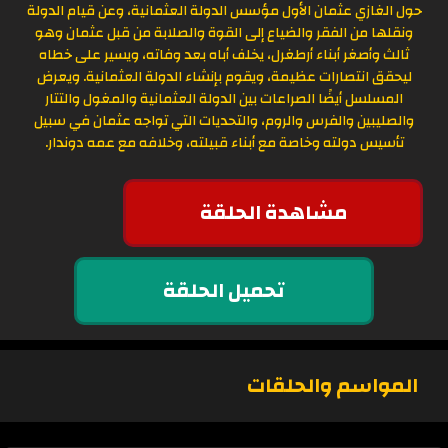
حول الغازي عثمان الأول مؤسس الدولة العثمانية، وعن قيام الدولة
ونقلها من الفقر والضياع إلى القوة والصلابة من قبل عثمان وهو
ثالث وأصغر أبناء أرطغرل، يخلف أباه بعد وفاته، ويسير على خطاه
ليحقق انتصارات عظيمة، ويقوم بإنشاء الدولة العثمانية. ويعرض
المسلسل أيضًا الصراعات بين الدولة العثمانية والمغول والتتار
والصليبين والفرس والروم، والتحديات التي تواجه عثمان في سبيل
تأسيس دولته وخاصة مع أبناء قبيلته، وخلافه مع عمه دوندار.
مشاهدة الحلقة
تحميل الحلقة
المواسم والحلقات