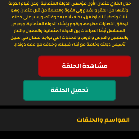
حول الغازي عثمان الأول مؤسس الدولة العثمانية، وعن قيام الدولة
ونقلها من الفقر والضياع إلى القوة والصلابة من قبل عثمان وهو
ثالث وأصغر أبناء أرطغرل، يخلف أباه بعد وفاته، ويسير على خطاه
ليحقق انتصارات عظيمة، ويقوم بإنشاء الدولة العثمانية. ويعرض
المسلسل أيضًا الصراعات بين الدولة العثمانية والمغول والتتار
والصليبين والفرس والروم، والتحديات التي تواجه عثمان في سبيل
تأسيس دولته وخاصة مع أبناء قبيلته، وخلافه مع عمه دوندار.
مشاهدة الحلقة
تحميل الحلقة
المواسم والحلقات