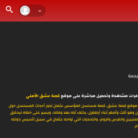
رجمة
قصة عشق الأصلي
: بطولة بوراك أوزجيفيت وإيمره باسالاك وأوزجه تورار كامل بجودة عالية HD اون لاين علي موقع قصة عشق. قصة مسلسل المؤسس عثمان تدور أحداث المسلسل حول
ن وهو ثالث وأصغر أبناء أرطغرل، يخلف أباه بعد وفاته، ويسير على خطاه ليحقق
 والصليبين والفرس والروم، والتحديات التي تواجه عثمان في سبيل تأسيس دولته
ر.