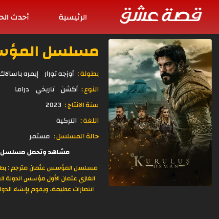
الرئيسية
أحدث الح
مسلسل المؤسس عثمان
بطولة :
أوزجه تورار
إيمره باسالاك
النوع :
أكشن
تاريخي
دراما
سنة الانتاج :
2023
اللغة :
التركية
حالة المسلسل :
مستمر
مشاهد وتحمل مسلسل قيامة عثمان مترجم الحلقة 83 مترجمة للعر
الغازي عثمان الأول مؤسس الدولة الع
انتصارات عظيمة، ويقوم بإنشاء الدول