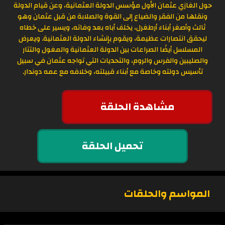
حول الغازي عثمان الأول مؤسس الدولة العثمانية، وعن قيام الدولة
ونقلها من الفقر والضياع إلى القوة والصلابة من قبل عثمان وهو
ثالث وأصغر أبناء أرطغرل، يخلف أباه بعد وفاته، ويسير على خطاه
ليحقق انتصارات عظيمة، ويقوم بإنشاء الدولة العثمانية. ويعرض
المسلسل أيضًا الصراعات بين الدولة العثمانية والمغول والتتار
والصليبين والفرس والروم، والتحديات التي تواجه عثمان في سبيل
تأسيس دولته وخاصة مع أبناء قبيلته، وخلافه مع عمه دوندار.
مشاهدة الحلقة
تحميل الحلقة
المواسم والحلقات