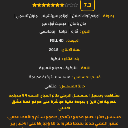
7.3
بطولة :
أوزلام توك أصلان
أوزنور سيرتشيلار
جاران تاسجي
جان يامان
ديميت أوزدمير
النوع :
أثارة
دراما
رومانسي
الجودة :
FOLL HD
سنة الانتاج :
2018
بلد الانتاج :
تركية
اللغة :
التركية - مدبلج للعربية
قسم المسلسل :
مسلسلات تركية مدبلجة
حالة المسلسل :
منتهى
مشاهدة وتحميل المسلسل التركي طائر الصباح الحلقة 84 مدبلجة
للعربية اون لاين و بجودة عالية مباشرة على موقع
قصة عشق
الاصلي
مسلسل طائر الصباح مدبلج : يتعدى طموح سانم واقعها الحالي،
فتقرر المضي قدماً بعدما قام والداها بإجبارها على الاختيار بين