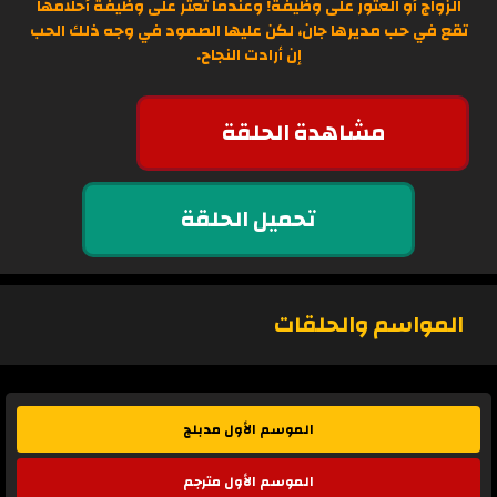
الزواج أو العثور على وظيفة! وعندما تعثر على وظيفة أحلامها
تقع في حب مديرها جان، لكن عليها الصمود في وجه ذلك الحب
إن أرادت النجاح.
مشاهدة الحلقة
تحميل الحلقة
المواسم والحلقات
الموسم الأول مدبلج
الموسم الأول مترجم