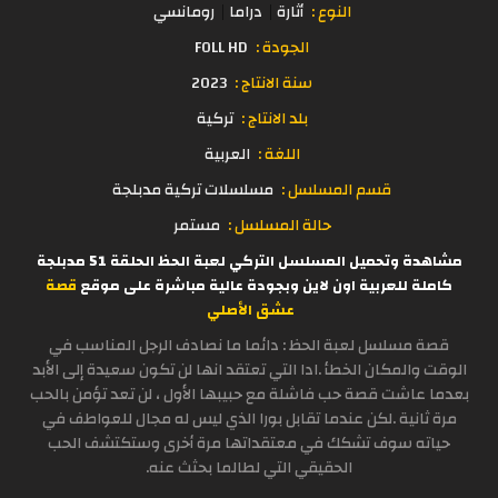
النوع :
أثارة
دراما
رومانسي
الجودة :
FOLL HD
سنة الانتاج :
2023
بلد الانتاج :
تركية
اللغة :
العربية
قسم المسلسل :
مسلسلات تركية مدبلجة
حالة المسلسل :
مستمر
مشاهدة وتحميل المسلسل التركي لعبة الحظ الحلقة 51 مدبلجة
كاملة للعربية اون لاين وبجودة عالية مباشرة على موقع
قصة
عشق الأصلي
قصة مسلسل لعبة الحظ : دائما ما نصادف الرجل المناسب في
الوقت والمكان الخطأ .ادا التي تعتقد انها لن تكون سعيدة إلى الأبد
بعدما عاشت قصة حب فاشلة مع حبيبها الأول ، لن تعد تؤمن بالحب
مرة ثانية .لكن عندما تقابل بورا الذي ليس له مجال للعواطف في
حياته سوف تشكك في معتقداتها مرة أخرى وستكتشف الحب
الحقيقي التي لطالما بحثث عنه.