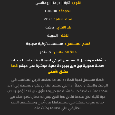
النوع :
أثارة
دراما
رومانسي
الجودة :
FOLL HD
سنة الانتاج :
2023
بلد الانتاج :
تركية
اللغة :
العربية
قسم المسلسل :
مسلسلات تركية مدبلجة
حالة المسلسل :
مستمر
مشاهدة وتحميل المسلسل التركي لعبة الحظ الحلقة 1 مدبلجة
كاملة للعربية اون لاين وبجودة عالية مباشرة على موقع
قصة
عشق الأصلي
قصة مسلسل لعبة الحظ : دائما ما نصادف الرجل المناسب في
الوقت والمكان الخطأ .ادا التي تعتقد انها لن تكون سعيدة إلى الأبد
بعدما عاشت قصة حب فاشلة مع حبيبها الأول ، لن تعد تؤمن بالحب
مرة ثانية .لكن عندما تقابل بورا الذي ليس له مجال للعواطف في
حياته سوف تشكك في معتقداتها مرة أخرى وستكتشف الحب
الحقيقي التي لطالما بحثث عنه.