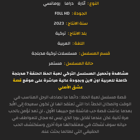
النوع :
أثارة
دراما
رومانسي
الجودة :
FOLL HD
سنة الانتاج :
2023
بلد الانتاج :
تركية
اللغة :
العربية
قسم المسلسل :
مسلسلات تركية مدبلجة
حالة المسلسل :
مستمر
مشاهدة وتحميل المسلسل التركي لعبة الحظ الحلقة 7 مدبلجة
كاملة للعربية اون لاين وبجودة عالية مباشرة على موقع
قصة
عشق الأصلي
قصة مسلسل لعبة الحظ : دائما ما نصادف الرجل المناسب في
الوقت والمكان الخطأ .ادا التي تعتقد انها لن تكون سعيدة إلى الأبد
بعدما عاشت قصة حب فاشلة مع حبيبها الأول ، لن تعد تؤمن بالحب
مرة ثانية .لكن عندما تقابل بورا الذي ليس له مجال للعواطف في
حياته سوف تشكك في معتقداتها مرة أخرى وستكتشف الحب
الحقيقي التي لطالما بحثث عنه.