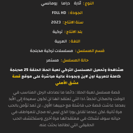
النوع :
أثارة
دراما
رومانسي
الجودة :
FOLL HD
سنة الانتاج :
2023
بلد الانتاج :
تركية
اللغة :
العربية
قسم المسلسل :
مسلسلات تركية مدبلجة
حالة المسلسل :
مستمر
مشاهدة وتحميل المسلسل التركي لعبة الحظ الحلقة 25 مدبلجة
كاملة للعربية اون لاين وبجودة عالية مباشرة على موقع
قصة
عشق الأصلي
قصة مسلسل لعبة الحظ : دائما ما نصادف الرجل المناسب في
الوقت والمكان الخطأ .ادا التي تعتقد انها لن تكون سعيدة إلى الأبد
بعدما عاشت قصة حب فاشلة مع حبيبها الأول ، لن تعد تؤمن بالحب
مرة ثانية .لكن عندما تقابل بورا الذي ليس له مجال للعواطف في
حياته سوف تشكك في معتقداتها مرة أخرى وستكتشف الحب
الحقيقي التي لطالما بحثث عنه.