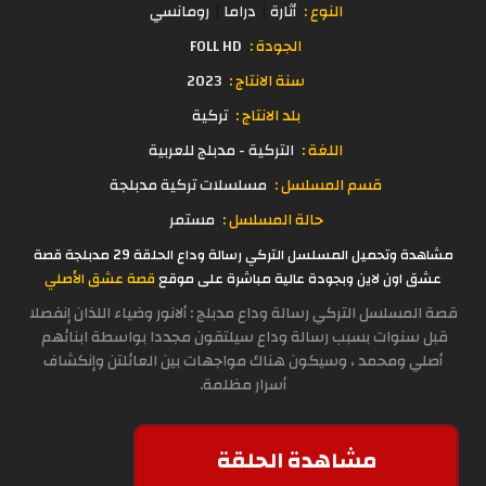
النوع :
أثارة
دراما
رومانسي
الجودة :
FOLL HD
سنة الانتاج :
2023
بلد الانتاج :
تركية
اللغة :
التركية - مدبلج للعربية
قسم المسلسل :
مسلسلات تركية مدبلجة
حالة المسلسل :
مستمر
مشاهدة وتحميل المسلسل التركي رسالة وداع الحلقة 29 مدبلجة قصة
عشق اون لاين وبجودة عالية مباشرة على موقع
قصة عشق الأصلي
قصة المسلسل التركي رسالة وداع مدبلج : ألانور وضياء اللذان إنفصلا
قبل سنوات بسبب رسالة وداع سيلتقون مجددا بواسطة ابنائهم
أصلي ومحمد ، وسيكون هناك مواجهات بين العائلتن وإنكشاف
أسرار مظلمة.
مشاهدة الحلقة