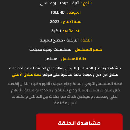
النوع :
أثارة
دراما
رومانسي
الجودة :
FOLL HD
سنة الانتاج :
2023
بلد الانتاج :
تركية
اللغة :
التركية - مدبلج للعربية
قسم المسلسل :
مسلسلات تركية مدبلجة
حالة المسلسل :
مستمر
مشاهدة وتحميل المسلسل التركي رسالة وداع الحلقة 21 مدبلجة قصة
عشق اون لاين وبجودة عالية مباشرة على موقع
قصة عشق الأصلي
قصة المسلسل التركي رسالة وداع مدبلج : ألانور وضياء اللذان إنفصلا
قبل سنوات بسبب رسالة وداع سيلتقون مجددا بواسطة ابنائهم
أصلي ومحمد ، وسيكون هناك مواجهات بين العائلتن وإنكشاف
أسرار مظلمة.
مشاهدة الحلقة