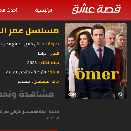
الرئيسية
أحدث الح
مسلسل عمر الحلقة 39 مت
بطولة :
باريش فلاي
صلاح الدين ب
النوع :
دراما
سنة الانتاج :
2023
اللغة :
التركية - مترجم للعربية
حالة المسلسل :
مستمر
القصة : قصة المسلسل التركي عمر تد
اليومية