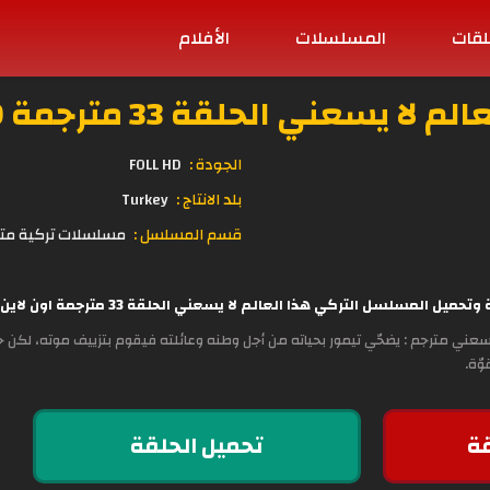
لقات
المسلسلات
الأفلام
 يسعني الحلقة 33 مترجمة HD
الجودة :
FOLL HD
بلد الانتاج :
Turkey
قسم المسلسل :
مسلسلات تركية مت
المسلسل التركي هذا العالم لا يسعني الحلقة 33 مترجمة اون لاين وبجودة عالية مباشرة على موقع
سعني مترجم : يضحّي تيمور بحياته من أجل وطنه وعائلته فيقوم بتزييف موته، لكن ح
وّة.
ة
تحميل الحلقة