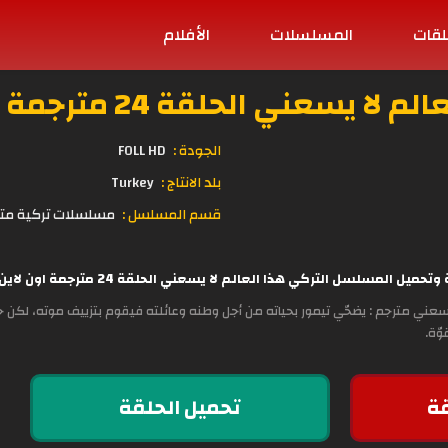
لقات
المسلسلات
الأفلام
 يسعني الحلقة 24 مترجمة HD
الجودة :
FOLL HD
بلد الانتاج :
Turkey
قسم المسلسل :
مسلسلات تركية مت
المسلسل التركي هذا العالم لا يسعني الحلقة 24 مترجمة اون لاين وبجودة عالية مباشرة على موقع
سعني مترجم : يضحّي تيمور بحياته من أجل وطنه وعائلته فيقوم بتزييف موته، لكن ح
وّة.
ة
تحميل الحلقة