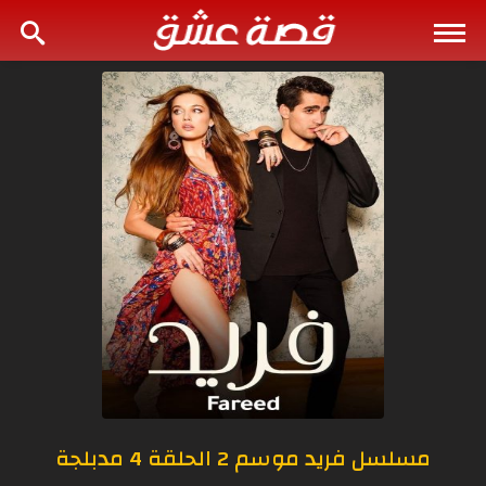
مسلسل فريد موسم 2 الحلقة 4 مدبلجة