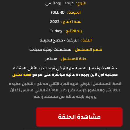
النوع :
دراما
رومانسي
الجودة :
FOLL HD
سنة الانتاج :
2023
بلد الانتاج :
Turkey
اللغة :
التركية - مدبلج للعربية
قسم المسلسل :
مسلسلات تركية مدبلجة
حالة المسلسل :
مستمر
مشاهدة وتحميل المسلسل التركي فريد الجزء الثاني الحقة 2
مدبلجة اون لاين وبجودة عالية مباشرة على موقع
قصة عشق
قصة المسلسل التركي فريد الجزء الثاني مدبلج : لتلقين حفيده
الطائش والمتهور درسا، يقرر كبير العائلة الغني هاليس آغا أن
يزوجه بابنة عائلة من مسقط رأسه
مشاهدة الحلقة