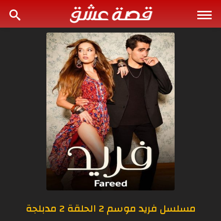
مسلسل فريد موسم 2 الحلقة 2 مدبلجة