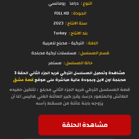
النوع :
دراما
رومانسي
الجودة :
FOLL HD
سنة الانتاج :
2023
بلد الانتاج :
Turkey
اللغة :
التركية - مدبلج للعربية
قسم المسلسل :
مسلسلات تركية مدبلجة
حالة المسلسل :
مستمر
مشاهدة وتحميل المسلسل التركي فريد الجزء الثاني الحقة 3
مدبلجة اون لاين وبجودة عالية مباشرة على موقع
قصة عشق
قصة المسلسل التركي فريد الجزء الثاني مدبلج : لتلقين حفيده
الطائش والمتهور درسا، يقرر كبير العائلة الغني هاليس آغا أن
يزوجه بابنة عائلة من مسقط رأسه
مشاهدة الحلقة