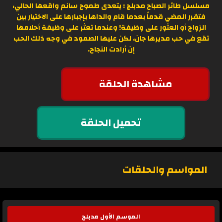
مسلسل طائر الصباح مدبلج : يتعدى طموح سانم واقعها الحالي،
فتقرر المضي قدماً بعدما قام والداها بإجبارها على الاختيار بين
الزواج أو العثور على وظيفة! وعندما تعثر على وظيفة أحلامها
تقع في حب مديرها جان، لكن عليها الصمود في وجه ذلك الحب
إن أرادت النجاح.
مشاهدة الحلقة
تحميل الحلقة
المواسم والحلقات
الموسم الأول مدبلج