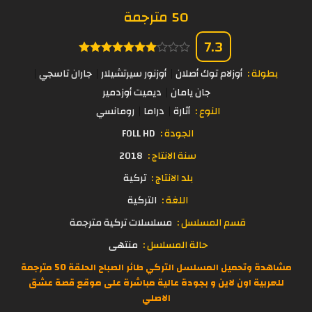
50 مترجمة
7.3
بطولة :
أوزلام توك أصلان
أوزنور سيرتشيلار
جاران تاسجي
جان يامان
ديميت أوزدمير
النوع :
أثارة
دراما
رومانسي
الجودة :
FOLL HD
سنة الانتاج :
2018
بلد الانتاج :
تركية
اللغة :
التركية
قسم المسلسل :
مسلسلات تركية مترجمة
حالة المسلسل :
منتهى
مشاهدة وتحميل المسلسل التركي طائر الصباح الحلقة 50 مترجمة
للعربية اون لاين و بجودة عالية مباشرة على موقع
قصة عشق
الاصلي