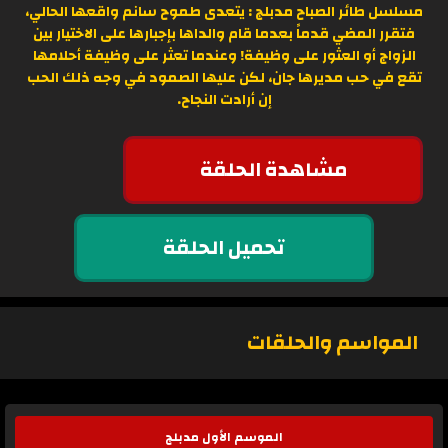
مسلسل طائر الصباح مدبلج : يتعدى طموح سانم واقعها الحالي،
فتقرر المضي قدماً بعدما قام والداها بإجبارها على الاختيار بين
الزواج أو العثور على وظيفة! وعندما تعثر على وظيفة أحلامها
تقع في حب مديرها جان، لكن عليها الصمود في وجه ذلك الحب
إن أرادت النجاح.
مشاهدة الحلقة
تحميل الحلقة
المواسم والحلقات
الموسم الأول مدبلج