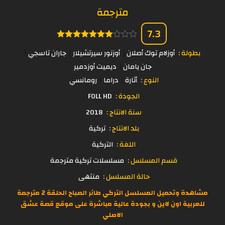
مترجمة
7.3
بطولة :
أوزلام توك أصلان
أوزنور سيرتشيلار
جاران تاسجي
جان يامان
ديميت أوزدمير
النوع :
أثارة
دراما
رومانسي
الجودة :
FOLL HD
سنة الانتاج :
2018
بلد الانتاج :
تركية
اللغة :
التركية
قسم المسلسل :
مسلسلات تركية مترجمة
حالة المسلسل :
منتهى
مشاهدة وتحميل المسلسل التركي طائر الصباح الحلقة 2 مترجمة
للعربية اون لاين و بجودة عالية مباشرة على موقع
قصة عشق
الاصلي