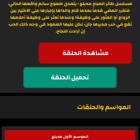
مسلسل طائر الصباح مدبلج : يتعدى طموح سانم واقعها الحالي،
فتقرر المضي قدماً بعدما قام والداها بإجبارها على الاختيار بين
الزواج أو العثور على وظيفة! وعندما تعثر على وظيفة أحلامها
تقع في حب مديرها جان، لكن عليها الصمود في وجه ذلك الحب
إن أرادت النجاح.
مشاهدة الحلقة
تحميل الحلقة
المواسم والحلقات
الموسم الأول مدبلج