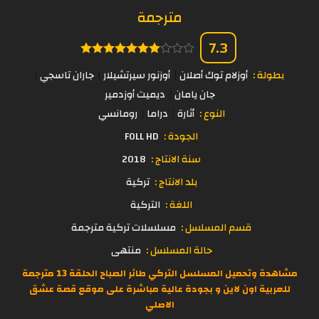
مترجمة
7.3
بطولة :
أوزلام توك أصلان
أوزنور سيرتشيلار
جاران تاسجي
جان يامان
ديميت أوزدمير
النوع :
أثارة
دراما
رومانسي
الجودة :
FOLL HD
سنة الانتاج :
2018
بلد الانتاج :
تركية
اللغة :
التركية
قسم المسلسل :
مسلسلات تركية مترجمة
حالة المسلسل :
منتهى
مشاهدة وتحميل المسلسل التركي طائر الصباح الحلقة 13 مترجمة
للعربية اون لاين و بجودة عالية مباشرة على موقع
قصة عشق
الاصلي