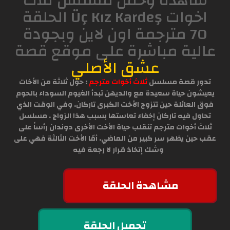
شاهدة وحمل مسلسل ثلاث
اخوات Üç Kız Kardeş الحلقة
70 مترجمة اون لاين وبجودة
عالية مباشرة على موقع قصة
عشق الأصلي
تدور قصة مسلسل
ثلاث أخوات مترجم
: حول ثلاثة من الأخات
يعيشون حياة سعيدة مع والديهن تبدأ الغيوم السوداء بالحوم
فوق العائلة حين تتزوج الأخت الكبرى تاركان. وفي الوقت الذي
تحاول فيه تاركان إخفاء تعاستها بسبب هذا الزواج . مسلسل
ثلاث أخوات مترجم تنقلب حياة الأخت الأخرى دوندان رأساً على
عقب حين يظهر سر كبير من الماضي. أمّا الأخت الثالثة فهي على
وشك إتخاذ قرار لا رجعة فيه
مشاهدة الحلقة
تحميل الحلقة