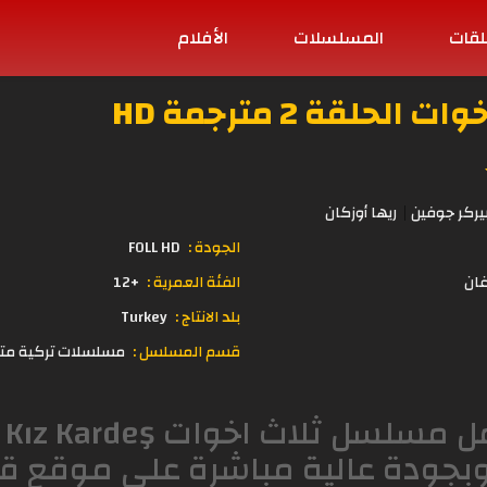
لقات
المسلسلات
الأفلام
حلقة 2 مترجمة HD
يركر جوفين
ريها أوزكان
الجودة :
FOLL HD
غان
الفئة العمرية :
+12
بلد الانتاج :
Turkey
قسم المسلسل :
مسلسلات تركية مت
بجودة عالية مباشرة على موقع 