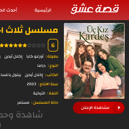
الرئيسية
أحدث الح
مسلسل ثلاث اخوات ال
6
بطولة :
أوزغو كايا
إكلال أيدين
ب
النوع :
دراما
الكاتب :
إكلال أيدين
بيتول ياغسا
سنة الانتاج :
2023
اللغة :
التركية
حالة المسلسل :
مستمر
مشاهدة الإعلان
و