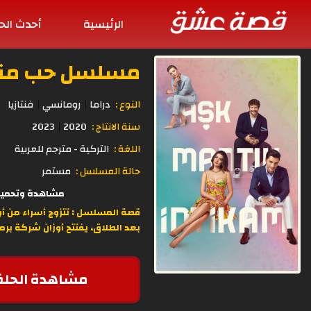
الرئيسية
أحدث الح
مسلسل حب منطق انتق
النوع :
دراما
رومانسي
فنتازيا
سنة الانتاج :
2020
2023
اللغة :
التركية - مترجم للعربية
حالة المسلسل :
مستمر
مشاهدة وتحميل الحلقة 23 من مسلسل الدراما والومنسية التركي حب منطق انتق
قصة المسلسل :
تتزوج أسراء من أ
بعد الطلاق، يفتتح أوزان شركة برم
مشاهدة الحلق