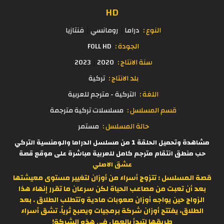
HD
النوع :
دراما
رومانسي
فنتازيا
الجودة :
FOLL HD
سنة الانتاج :
2020
2023
بلد الانتاج :
تركية
اللغة :
التركية - مترجم للعربية
قسم المسلسل :
مسلسلات تركية مترجمة
حالة المسلسل :
مستمر
مشاهدة وتحميل الحلقة 1 من مسلسل الدراما والومنسية التركي
حب منطق انتقام مترجم كامل للعربية مباشرة على موقع قصة
عشق الاصلي
قصة المسلسل :
تتزوج أسراء من أوزان لتغيير مستوى معيشتها
بعد أن تعبت من مصاعب الحياة لكن سرعان ما تقرر إنهاء هذا
الزواج حين يواجه أوزان صعوبات مادية وتتطلب الطلاق . بعد
الطلاق، يفتتح أوزان شركة برمجيات ويصبح ثرياً. تشق أسراء
طريقها لتبدأ بالعمل في هذه الشركة!