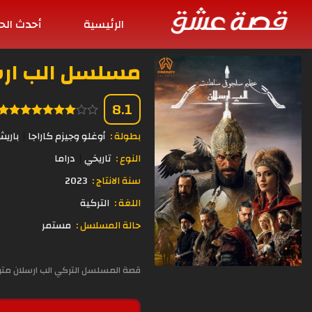
الرئيسية
أحدث الح
مسلسل الب ارسلان الح
8.1
بطولة :
أوغلو وجيزم كاراجا
باري
النوع :
تاريخي
دراما
سنة الانتاج :
2023
اللغة :
التركية
حالة المسلسل :
مستمر
قصة المسلسل التركي الب ارسلان مترج