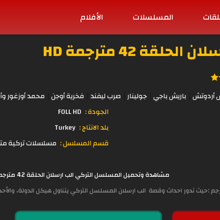
لقات
المسلسلات
الأفلام
لقة 42 مترجمة HD
ش أردوتش
باريش باجي
جولينار
صرب ليفند
فخرية أوجن
محمد أوزغور وأ
الجودة :
FOLL HD
بلد الانتاج :
Turkey
قسم المسلسل :
مسلسلات تركية مت
مشاهدة وتحميل المسلسل التركي الب ارسلان الحلقة 42 مترجمة قصة عشق الأصلي
م :حيث تدور احداث وقصة الب ارسلان المسلسل التركي يتناول هيكل الدولة، والأحدا