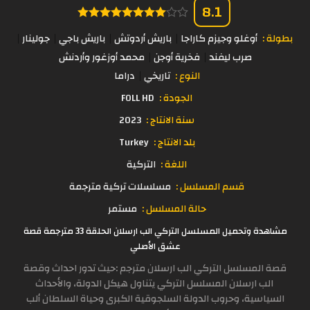
8.1
بطولة :
أوغلو وجيزم كاراجا
باريش أردوتش
باريش باجي
جولينار
صرب ليفند
فخرية أوجن
محمد أوزغور وأردنش
النوع :
تاريخي
دراما
الجودة :
FOLL HD
سنة الانتاج :
2023
بلد الانتاج :
Turkey
اللغة :
التركية
قسم المسلسل :
مسلسلات تركية مترجمة
حالة المسلسل :
مستمر
مشاهدة وتحميل المسلسل التركي الب ارسلان الحلقة 33 مترجمة قصة
عشق الأصلي
قصة المسلسل التركي الب ارسلان مترجم :حيث تدور احداث وقصة
الب ارسلان المسلسل التركي يتناول هيكل الدولة، والأحداث
السياسية، وحروب الدولة السلجوقية الكبرى وحياة السلطان ألب