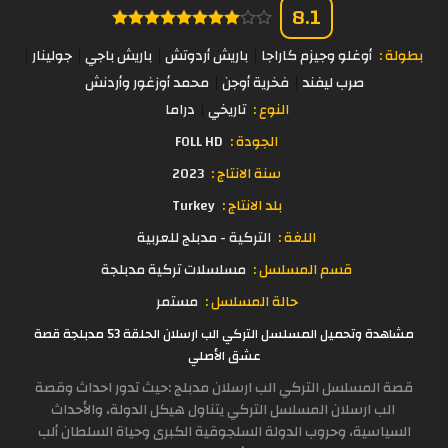
8.1
بطولة :
أوغلو وجيزم كاراجا
باريش أردوتش
باريش باجي
جولينار
صرب ليفند
فخرية أوجن
محمد أوزغور وأردنش
النوع :
تاريخي
دراما
الجودة :
FOLL HD
سنة الانتاج :
2023
بلد الانتاج :
Turkey
اللغة :
التركية - مدبلج للعربية
قسم المسلسل :
مسلسلات تركية مدبلجة
حالة المسلسل :
مستمر
مشاهدة وتحميل المسلسل التركي الب ارسلان الحلقة 53 مدبلجة قصة
عشق الأصلي
قصة المسلسل التركي الب ارسلان مدبلج :حيث تدور احداث وقصة
الب ارسلان المسلسل التركي يتناول هيكل الدولة، والأحداث
السياسية، وحروب الدولة السلجوقية الكبرى وحياة السلطان ألب